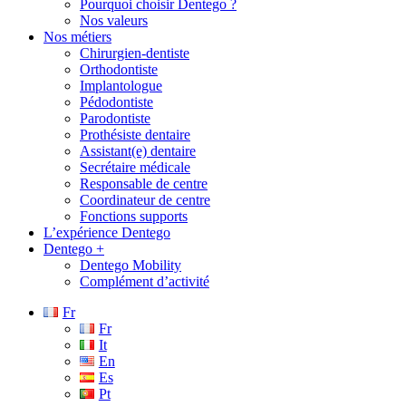
Pourquoi choisir Dentego ?
Nos valeurs
Nos métiers
Chirurgien-dentiste
Orthodontiste
Implantologue
Pédodontiste
Parodontiste
Prothésiste dentaire
Assistant(e) dentaire
Secrétaire médicale
Responsable de centre
Coordinateur de centre
Fonctions supports
L’expérience Dentego
Dentego +
Dentego Mobility
Complément d’activité
Fr
Fr
It
En
Es
Pt