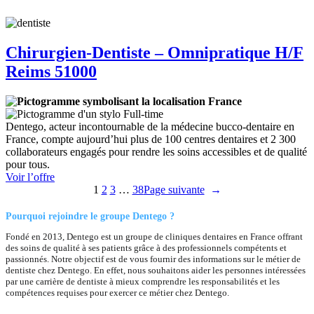
Chirurgien-Dentiste – Omnipratique H/F
Reims 51000
France
Full-time
Dentego, acteur incontournable de la médecine bucco-dentaire en
France, compte aujourd’hui plus de 100 centres dentaires et 2 300
collaborateurs engagés pour rendre les soins accessibles et de qualité
pour tous.
:
Voir l’offre
Chirurgien-
1
2
3
…
38
Page suivante
→
Dentiste
–
Pourquoi rejoindre le groupe Dentego ?
Omnipratique
Fondé en 2013, Dentego est un groupe de cliniques dentaires en France offrant
H/F
des soins de qualité à ses patients grâce à des professionnels compétents et
Reims
passionnés. Notre objectif est de vous fournir des informations sur le métier de
51000
dentiste chez Dentego. En effet, nous souhaitons aider les personnes intéressées
par une carrière de dentiste à mieux comprendre les responsabilités et les
compétences requises pour exercer ce métier chez Dentego.