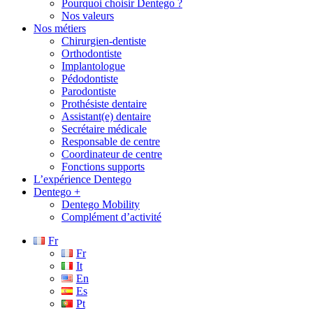
Pourquoi choisir Dentego ?
Nos valeurs
Nos métiers
Chirurgien-dentiste
Orthodontiste
Implantologue
Pédodontiste
Parodontiste
Prothésiste dentaire
Assistant(e) dentaire
Secrétaire médicale
Responsable de centre
Coordinateur de centre
Fonctions supports
L’expérience Dentego
Dentego +
Dentego Mobility
Complément d’activité
Fr
Fr
It
En
Es
Pt