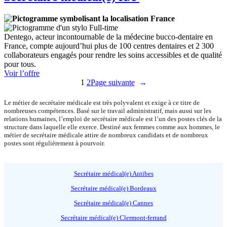
France
Full-time
Dentego, acteur incontournable de la médecine bucco-dentaire en
France, compte aujourd’hui plus de 100 centres dentaires et 2 300
collaborateurs engagés pour rendre les soins accessibles et de qualité
pour tous.
:
Voir l’offre
Secrétaire
1
2
Page suivante
→
médical(e)
H/F
Le métier de secrétaire médicale est très polyvalent et exige à ce titre de
nombreuses compétences. Basé sur le travail administratif, mais aussi sur les
relations humaines, l’emploi de secrétaire médicale est l’un des postes clés de la
structure dans laquelle elle exerce. Destiné aux femmes comme aux hommes, le
métier de secrétaire médicale attire de nombreux candidats et de nombreux
postes sont régulièrement à pourvoir.
Secrétaire médical(e) Antibes
Secrétaire médical(e) Bordeaux
Secrétaire médical(e) Cannes
Secrétaire médical(e) Clermont-ferrand