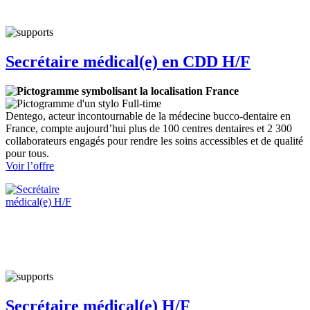
Secrétaire médical(e) en CDD H/F
France
Full-time
Dentego, acteur incontournable de la médecine bucco-dentaire en
France, compte aujourd’hui plus de 100 centres dentaires et 2 300
collaborateurs engagés pour rendre les soins accessibles et de qualité
pour tous.
:
Voir l’offre
Secrétaire
médical(e)
en
CDD
H/F
Secrétaire médical(e) H/F