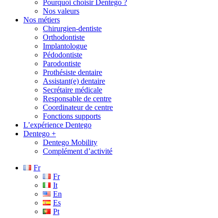
Pourquoi choisir Dentego ?
Nos valeurs
Nos métiers
Chirurgien-dentiste
Orthodontiste
Implantologue
Pédodontiste
Parodontiste
Prothésiste dentaire
Assistant(e) dentaire
Secrétaire médicale
Responsable de centre
Coordinateur de centre
Fonctions supports
L’expérience Dentego
Dentego +
Dentego Mobility
Complément d’activité
Fr
Fr
It
En
Es
Pt