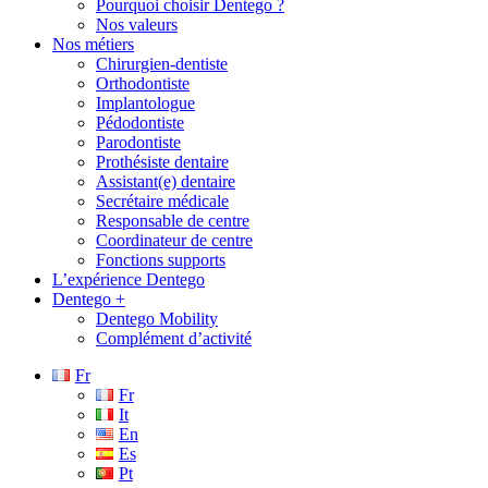
Pourquoi choisir Dentego ?
Nos valeurs
Nos métiers
Chirurgien-dentiste
Orthodontiste
Implantologue
Pédodontiste
Parodontiste
Prothésiste dentaire
Assistant(e) dentaire
Secrétaire médicale
Responsable de centre
Coordinateur de centre
Fonctions supports
L’expérience Dentego
Dentego +
Dentego Mobility
Complément d’activité
Fr
Fr
It
En
Es
Pt