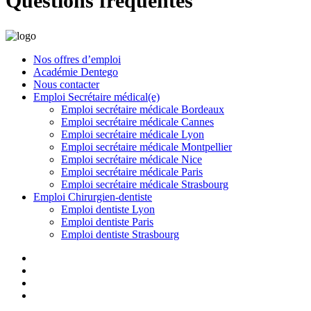
Questions fréquentes
Nos offres d’emploi
Académie Dentego
Nous contacter
Emploi Secrétaire médical(e)
Emploi secrétaire médicale Bordeaux
Emploi secrétaire médicale Cannes
Emploi secrétaire médicale Lyon
Emploi secrétaire médicale Montpellier
Emploi secrétaire médicale Nice
Emploi secrétaire médicale Paris
Emploi secrétaire médicale Strasbourg
Emploi Chirurgien-dentiste
Emploi dentiste Lyon
Emploi dentiste Paris
Emploi dentiste Strasbourg