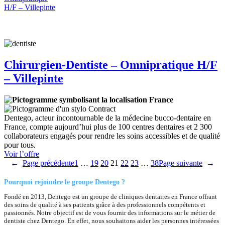
H/F
–
Rosny-
sous-
Bois
Chirurgien-Dentiste – Omnipratique H/F
– Villepinte
France
Contract
Dentego, acteur incontournable de la médecine bucco-dentaire en
France, compte aujourd’hui plus de 100 centres dentaires et 2 300
collaborateurs engagés pour rendre les soins accessibles et de qualité
pour tous.
:
Voir l’offre
Chirurgien-
←
Page précédente
1
…
19
20
21
22
23
…
38
Page suivante
→
Dentiste
–
Pourquoi rejoindre le groupe Dentego ?
Omnipratique
Fondé en 2013, Dentego est un groupe de cliniques dentaires en France offrant
H/F
des soins de qualité à ses patients grâce à des professionnels compétents et
–
passionnés. Notre objectif est de vous fournir des informations sur le métier de
Villepinte
dentiste chez Dentego. En effet, nous souhaitons aider les personnes intéressées