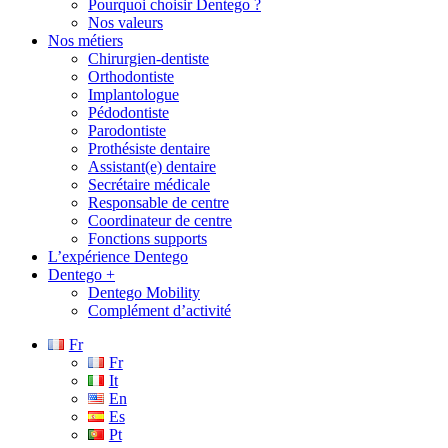
Pourquoi choisir Dentego ?
Nos valeurs
Nos métiers
Chirurgien-dentiste
Orthodontiste
Implantologue
Pédodontiste
Parodontiste
Prothésiste dentaire
Assistant(e) dentaire
Secrétaire médicale
Responsable de centre
Coordinateur de centre
Fonctions supports
L’expérience Dentego
Dentego +
Dentego Mobility
Complément d’activité
Fr
Fr
It
En
Es
Pt