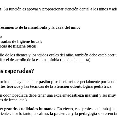
a
. Su función es apoyar y proporcionar atención dental a los niños y ad
recimiento de la mandíbula y la cara del niño;
s;
cuadas de higiene bucal;
icas de higiene bucal;
lo de los dientes y los tejidos orales del niño, también debe establecer
ar el desarrollo de la estomatofobia (miedo al dentista).
as esperadas?
por lo que hay que tener
pasión por la ciencia
, especialmente por la od
os teóricos y las técnicas de la atención odontológica pediátrica
.
un odontopediatra debe tener una excelente
destreza manual
y ser
muy 
s de leche, etc.)
ner
grandes cualidades humanas
. En efecto, este profesional trabaja
entes. Por lo tanto, la
calma, la paciencia y la pedagogía
son esencial