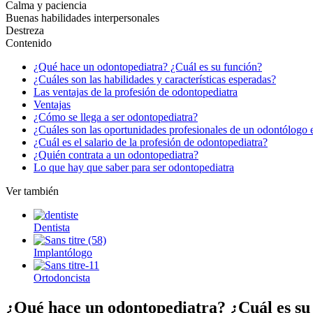
Calma y paciencia
Buenas habilidades interpersonales
Destreza
Contenido
¿Qué hace un odontopediatra? ¿Cuál es su función?
¿Cuáles son las habilidades y características esperadas?
Las ventajas de la profesión de odontopediatra
Ventajas
¿Cómo se llega a ser odontopediatra?
¿Cuáles son las oportunidades profesionales de un odontólogo e
¿Cuál es el salario de la profesión de odontopediatra?
¿Quién contrata a un odontopediatra?
Lo que hay que saber para ser odontopediatra
Ver también
Dentista
Implantólogo
Ortodoncista
¿Qué hace un odontopediatra? ¿Cuál es su