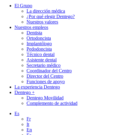
El Grupo
La dirección médica
¿Por qué elegir Dentego?
Nuestros valores
Nuestros empleos
Dentista
Ortodoncista
Implantólogo
Pedodoncista
Técnico dental
Asistente dental
Secretario médico
Coordinador del Centro
Director del Centro
Funciones de apoyo
La experiencia Dentego
Dentego +
Dentego Movilidad
Complemento de actividad
Es
Fr
It
En