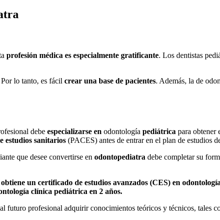
atra
sta
profesión médica es especialmente gratificante
. Los dentistas ped
 Por lo tanto, es fácil
crear una base de pacientes
. Además, la de odon
profesional debe
especializarse en
odontología
pediátrica
para obtener e
 estudios sanitarios
(PACES) antes de entrar en el plan de estudios de
diante que desee convertirse en
odontopediatra
debe completar su for
y obtiene un certificado de estudios avanzados (CES) en odontologí
tología clínica pediátrica en 2 años.
l futuro profesional adquirir conocimientos teóricos y técnicos, tales 