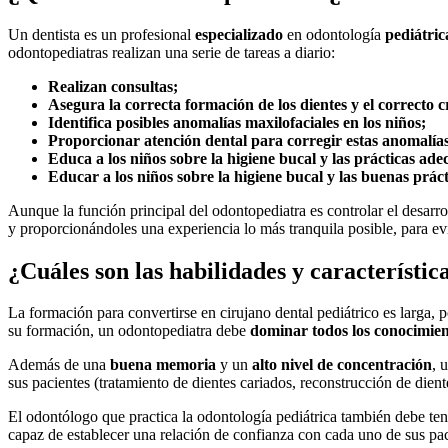
Un dentista es un profesional
especializado
en odontología
pediátric
odontopediatras realizan una serie de tareas a diario:
Realizan consultas;
Asegura la correcta formación de los dientes y el correcto c
Identifica posibles anomalías maxilofaciales en los niños;
Proporcionar atención dental para corregir estas anomalía
Educa a los niños sobre la higiene bucal y las prácticas ade
Educar a los niños sobre la higiene bucal y las buenas práct
Aunque la función principal del odontopediatra es controlar el desarrol
y proporcionándoles una experiencia lo más tranquila posible, para evit
¿Cuáles son las habilidades y característic
La formación para convertirse en cirujano dental pediátrico es larga, 
su formación, un odontopediatra debe
dominar todos los conocimient
Además de una
buena memoria
y un
alto nivel de concentración
, 
sus pacientes (tratamiento de dientes cariados, reconstrucción de diente
El odontólogo que practica la odontología pediátrica también debe te
capaz de establecer una relación de confianza con cada uno de sus paci