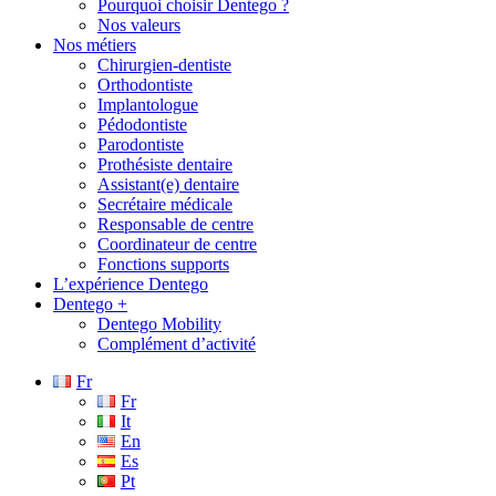
Pourquoi choisir Dentego ?
Nos valeurs
Nos métiers
Chirurgien-dentiste
Orthodontiste
Implantologue
Pédodontiste
Parodontiste
Prothésiste dentaire
Assistant(e) dentaire
Secrétaire médicale
Responsable de centre
Coordinateur de centre
Fonctions supports
L’expérience Dentego
Dentego +
Dentego Mobility
Complément d’activité
Fr
Fr
It
En
Es
Pt