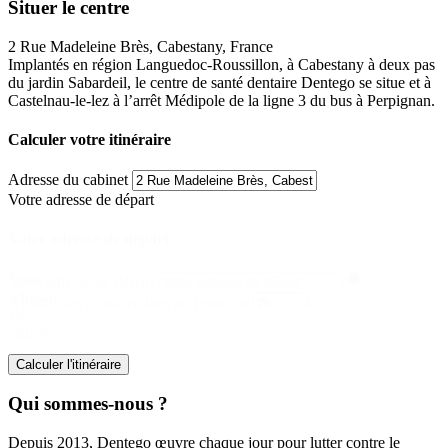
Situer le centre
2 Rue Madeleine Brès, Cabestany, France
Implantés en région Languedoc-Roussillon, à Cabestany à deux pas
du jardin Sabardeil, le centre de santé dentaire Dentego se situe et à
Castelnau-le-lez à l’arrêt Médipole de la ligne 3 du bus à Perpignan.
Calculer votre itinéraire
Adresse du cabinet
Votre adresse de départ
Votre adresse de départ
Votre
Votre adresse de départ
adresse
Afficher les résultats dans un rayon de
km
de
départ
Calculer l'itinéraire
Qui sommes-nous ?
Depuis 2013, Dentego œuvre chaque jour pour lutter contre le