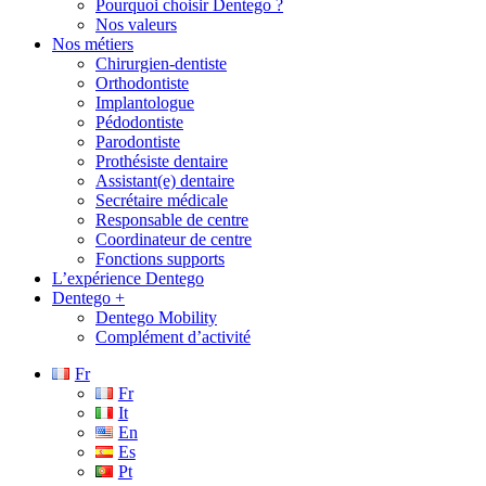
Pourquoi choisir Dentego ?
Nos valeurs
Nos métiers
Chirurgien-dentiste
Orthodontiste
Implantologue
Pédodontiste
Parodontiste
Prothésiste dentaire
Assistant(e) dentaire
Secrétaire médicale
Responsable de centre
Coordinateur de centre
Fonctions supports
L’expérience Dentego
Dentego +
Dentego Mobility
Complément d’activité
Fr
Fr
It
En
Es
Pt