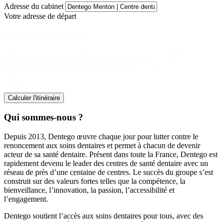
Adresse du cabinet
Votre adresse de départ
Votre adresse de départ
Votre
Votre adresse de départ
adresse
Afficher les résultats dans un rayon de
km
de
départ
Calculer l'itinéraire
Qui sommes-nous ?
Depuis 2013, Dentego œuvre chaque jour pour lutter contre le
renoncement aux soins dentaires et permet à chacun de devenir
acteur de sa santé dentaire. Présent dans toute la France, Dentego est
rapidement devenu le leader des centres de santé dentaire avec un
réseau de près d’une centaine de centres. Le succès du groupe s’est
construit sur des valeurs fortes telles que la compétence, la
bienveillance, l’innovation, la passion, l’accessibilité et
l’engagement.
Dentego soutient l’accès aux soins dentaires pour tous, avec des