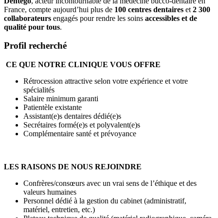
Dentego
, acteur incontournable de la médecine bucco-dentaire en
France, compte aujourd’hui plus de
100 centres dentaires
et
2 300
collaborateurs
engagés pour rendre les soins
accessibles et de
qualité pour tous
.
Profil recherché
CE QUE NOTRE CLINIQUE VOUS OFFRE
Rétrocession attractive selon votre expérience et votre
spécialités
Salaire minimum garanti
Patientèle existante
Assistant(e)s dentaires dédié(e)s
Secrétaires formé(e)s et polyvalent(e)s
Complémentaire santé et prévoyance
LES RAISONS DE NOUS REJOINDRE
Confrères/consœurs avec un vrai sens de l’éthique et des
valeurs humaines
Personnel dédié à la gestion du cabinet (administratif,
matériel, entretien, etc.)