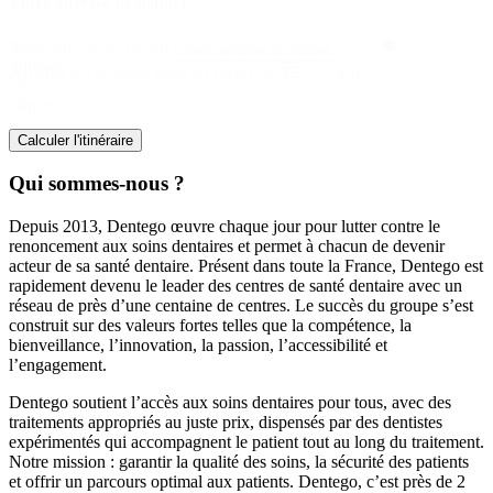
Votre adresse de départ
Votre
Votre adresse de départ
adresse
Afficher les résultats dans un rayon de
km
de
départ
Calculer l'itinéraire
Qui sommes-nous ?
Depuis 2013, Dentego œuvre chaque jour pour lutter contre le
renoncement aux soins dentaires et permet à chacun de devenir
acteur de sa santé dentaire. Présent dans toute la France, Dentego est
rapidement devenu le leader des centres de santé dentaire avec un
réseau de près d’une centaine de centres. Le succès du groupe s’est
construit sur des valeurs fortes telles que la compétence, la
bienveillance, l’innovation, la passion, l’accessibilité et
l’engagement.
Dentego soutient l’accès aux soins dentaires pour tous, avec des
traitements appropriés au juste prix, dispensés par des dentistes
expérimentés qui accompagnent le patient tout au long du traitement.
Notre mission : garantir la qualité des soins, la sécurité des patients
et offrir un parcours optimal aux patients. Dentego, c’est près de 2