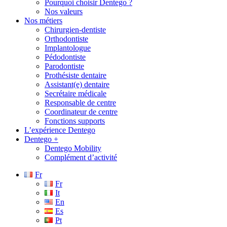
Pourquoi choisir Dentego ?
Nos valeurs
Nos métiers
Chirurgien-dentiste
Orthodontiste
Implantologue
Pédodontiste
Parodontiste
Prothésiste dentaire
Assistant(e) dentaire
Secrétaire médicale
Responsable de centre
Coordinateur de centre
Fonctions supports
L’expérience Dentego
Dentego +
Dentego Mobility
Complément d’activité
Fr
Fr
It
En
Es
Pt