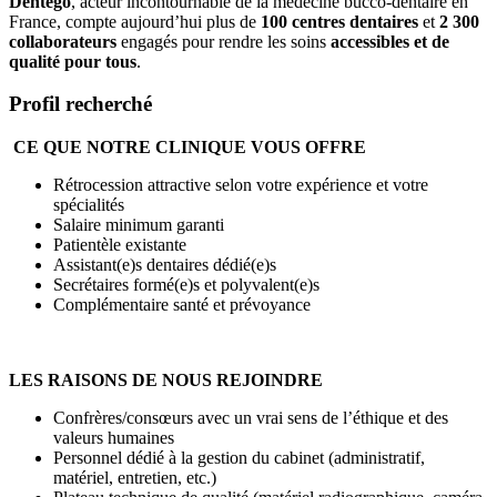
Dentego
, acteur incontournable de la médecine bucco-dentaire en
France, compte aujourd’hui plus de
100 centres dentaires
et
2 300
collaborateurs
engagés pour rendre les soins
accessibles et de
qualité pour tous
.
Profil recherché
CE QUE NOTRE CLINIQUE VOUS OFFRE
Rétrocession attractive selon votre expérience et votre
spécialités
Salaire minimum garanti
Patientèle existante
Assistant(e)s dentaires dédié(e)s
Secrétaires formé(e)s et polyvalent(e)s
Complémentaire santé et prévoyance
LES RAISONS DE NOUS REJOINDRE
Confrères/consœurs avec un vrai sens de l’éthique et des
valeurs humaines
Personnel dédié à la gestion du cabinet (administratif,
matériel, entretien, etc.)