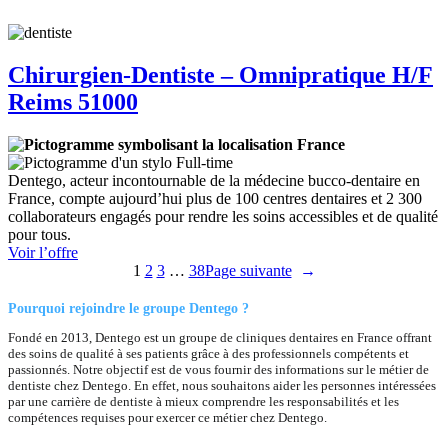
Chirurgien-Dentiste – Omnipratique H/F
Reims 51000
France
Full-time
Dentego, acteur incontournable de la médecine bucco-dentaire en
France, compte aujourd’hui plus de 100 centres dentaires et 2 300
collaborateurs engagés pour rendre les soins accessibles et de qualité
pour tous.
:
Voir l’offre
Chirurgien-
1
2
3
…
38
Page suivante
→
Dentiste
–
Pourquoi rejoindre le groupe Dentego ?
Omnipratique
Fondé en 2013, Dentego est un groupe de cliniques dentaires en France offrant
H/F
des soins de qualité à ses patients grâce à des professionnels compétents et
Reims
passionnés. Notre objectif est de vous fournir des informations sur le métier de
51000
dentiste chez Dentego. En effet, nous souhaitons aider les personnes intéressées
par une carrière de dentiste à mieux comprendre les responsabilités et les
compétences requises pour exercer ce métier chez Dentego.