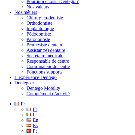
Pourquoi choisir Dentego ?
Nos valeurs
Nos métiers
Chirurgien-dentiste
Orthodontiste
Implantologue
Pédodontiste
Parodontiste
Prothésiste dentaire
Assistant(e) dentaire
Secrétaire médicale
Responsable de centre
Coordinateur de centre
Fonctions supports
L’expérience Dentego
Dentego +
Dentego Mobility
Complément d’activité
Fr
Fr
It
En
Es
Pt