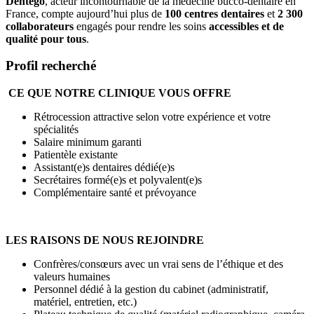
Dentego
, acteur incontournable de la médecine bucco-dentaire en
France, compte aujourd’hui plus de
100 centres dentaires
et
2 300
collaborateurs
engagés pour rendre les soins
accessibles et de
qualité pour tous
.
Profil recherché
CE QUE NOTRE CLINIQUE VOUS OFFRE
Rétrocession attractive selon votre expérience et votre
spécialités
Salaire minimum garanti
Patientèle existante
Assistant(e)s dentaires dédié(e)s
Secrétaires formé(e)s et polyvalent(e)s
Complémentaire santé et prévoyance
LES RAISONS DE NOUS REJOINDRE
Confrères/consœurs avec un vrai sens de l’éthique et des
valeurs humaines
Personnel dédié à la gestion du cabinet (administratif,
matériel, entretien, etc.)