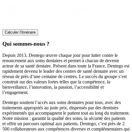
Votre
Votre adresse de départ
adresse
Afficher les résultats dans un rayon de
km
de
départ
Calculer l'itinéraire
Qui sommes-nous ?
Depuis 2013, Dentego œuvre chaque jour pour lutter contre le
renoncement aux soins dentaires et permet à chacun de devenir
acteur de sa santé dentaire. Présent dans toute la France, Dentego est
rapidement devenu le leader des centres de santé dentaire avec un
réseau de près d’une centaine de centres. Le succès du groupe s’est
construit sur des valeurs fortes telles que la compétence, la
bienveillance, l’innovation, la passion, l’accessibilité et
l’engagement.
Dentego soutient l’accès aux soins dentaires pour tous, avec des
traitements appropriés au juste prix, dispensés par des dentistes
expérimentés qui accompagnent le patient tout au long du traitement.
Notre mission : garantir la qualité des soins, la sécurité des patients
et offrir un parcours optimal aux patients. Dentego, c’est près de 2
500 collaborateurs aux compétences diverses et complémentaires qui