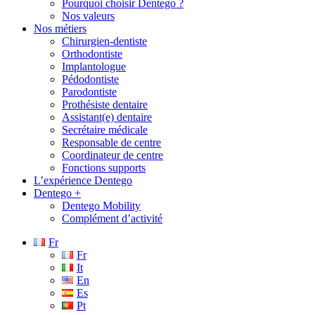
Pourquoi choisir Dentego ?
Nos valeurs
Nos métiers
Chirurgien-dentiste
Orthodontiste
Implantologue
Pédodontiste
Parodontiste
Prothésiste dentaire
Assistant(e) dentaire
Secrétaire médicale
Responsable de centre
Coordinateur de centre
Fonctions supports
L’expérience Dentego
Dentego +
Dentego Mobility
Complément d’activité
Fr
Fr
It
En
Es
Pt