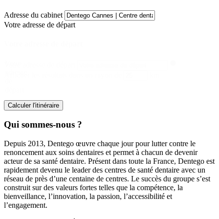
Adresse du cabinet
Votre adresse de départ
Votre adresse de départ
Votre
Votre adresse de départ
adresse
Afficher les résultats dans un rayon de
km
de
départ
Calculer l'itinéraire
Qui sommes-nous ?
Depuis 2013, Dentego œuvre chaque jour pour lutter contre le
renoncement aux soins dentaires et permet à chacun de devenir
acteur de sa santé dentaire. Présent dans toute la France, Dentego est
rapidement devenu le leader des centres de santé dentaire avec un
réseau de près d’une centaine de centres. Le succès du groupe s’est
construit sur des valeurs fortes telles que la compétence, la
bienveillance, l’innovation, la passion, l’accessibilité et
l’engagement.