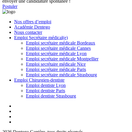
envoyer une candidature spontanée !
Postuler
Nos offres d’emploi
Académie Dentego
Nous contacter
Emploi Secrétaire médical(e)
Emploi secrétaire médicale Bordeaux
Emploi secrétaire médicale Cannes
Emploi secrétaire médicale Lyon
Emploi secrétaire médicale Montpellier
Emploi secrétaire médicale Nice
Emploi secrétaire médicale Paris
Emploi secrétaire médicale Strasbourg
Emploi Chirurgien-dentiste
Emploi dentiste Lyon
Emploi dentiste Paris
Emploi dentiste Strasbourg
2026 Dentego Carrière, tous droits réservés