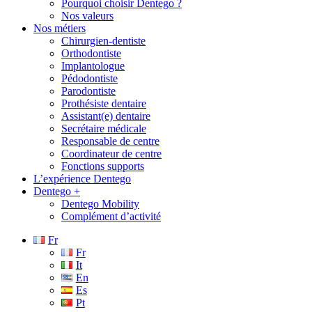
Pourquoi choisir Dentego ?
Nos valeurs
Nos métiers
Chirurgien-dentiste
Orthodontiste
Implantologue
Pédodontiste
Parodontiste
Prothésiste dentaire
Assistant(e) dentaire
Secrétaire médicale
Responsable de centre
Coordinateur de centre
Fonctions supports
L’expérience Dentego
Dentego +
Dentego Mobility
Complément d’activité
Fr
Fr
It
En
Es
Pt