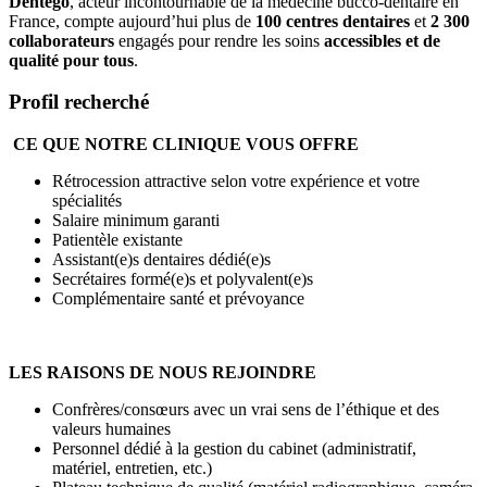
Dentego
, acteur incontournable de la médecine bucco-dentaire en
France, compte aujourd’hui plus de
100 centres dentaires
et
2 300
collaborateurs
engagés pour rendre les soins
accessibles et de
qualité pour tous
.
Profil recherché
CE QUE NOTRE CLINIQUE VOUS OFFRE
Rétrocession attractive selon votre expérience et votre
spécialités
Salaire minimum garanti
Patientèle existante
Assistant(e)s dentaires dédié(e)s
Secrétaires formé(e)s et polyvalent(e)s
Complémentaire santé et prévoyance
LES RAISONS DE NOUS REJOINDRE
Confrères/consœurs avec un vrai sens de l’éthique et des
valeurs humaines
Personnel dédié à la gestion du cabinet (administratif,
matériel, entretien, etc.)