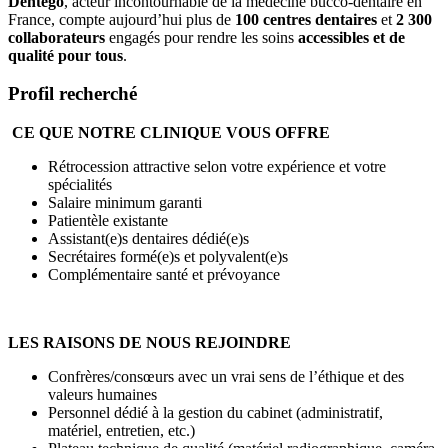
Dentego
, acteur incontournable de la médecine bucco-dentaire en
France, compte aujourd’hui plus de
100 centres dentaires
et
2 300
collaborateurs
engagés pour rendre les soins
accessibles et de
qualité pour tous
.
Profil recherché
CE QUE NOTRE CLINIQUE VOUS OFFRE
Rétrocession attractive selon votre expérience et votre
spécialités
Salaire minimum garanti
Patientèle existante
Assistant(e)s dentaires dédié(e)s
Secrétaires formé(e)s et polyvalent(e)s
Complémentaire santé et prévoyance
LES RAISONS DE NOUS REJOINDRE
Confrères/consœurs avec un vrai sens de l’éthique et des
valeurs humaines
Personnel dédié à la gestion du cabinet (administratif,
matériel, entretien, etc.)