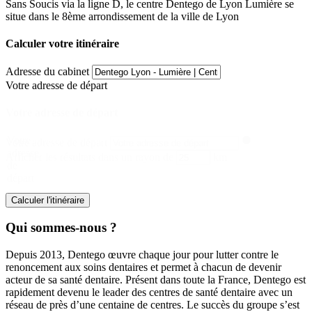
Sans Soucis via la ligne D, le centre Dentego de Lyon Lumière se
situe dans le 8ème arrondissement de la ville de Lyon
Calculer votre itinéraire
Adresse du cabinet
Votre adresse de départ
Votre adresse de départ
Votre
Votre adresse de départ
adresse
Afficher les résultats dans un rayon de
km
de
départ
Calculer l'itinéraire
Qui sommes-nous ?
Depuis 2013, Dentego œuvre chaque jour pour lutter contre le
renoncement aux soins dentaires et permet à chacun de devenir
acteur de sa santé dentaire. Présent dans toute la France, Dentego est
rapidement devenu le leader des centres de santé dentaire avec un
réseau de près d’une centaine de centres. Le succès du groupe s’est