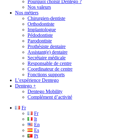
Pourquoi choisir Dentego ?
Nos valeurs
Nos métiers
Chirurgien-dentiste
Orthodontiste
Implantologue
Pédodontiste
Parodontiste
Prothésiste dentaire
Assistant(e) dentaire
Secrétaire médicale
Responsable de centre
Coordinateur de centre
Fonctions supports
L’expérience Dentego
Dentego +
Dentego Mobility
Complément d’activité
Fr
Fr
It
En
Es
Pt